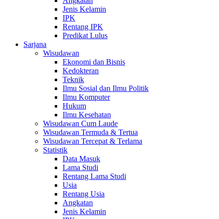
Angkatan
Jenis Kelamin
IPK
Rentang IPK
Predikat Lulus
Sarjana
Wisudawan
Ekonomi dan Bisnis
Kedokteran
Teknik
Ilmu Sosial dan Ilmu Politik
Ilmu Komputer
Hukum
Ilmu Kesehatan
Wisudawan Cum Laude
Wisudawan Termuda & Tertua
Wisudawan Tercepat & Terlama
Statistik
Data Masuk
Lama Studi
Rentang Lama Studi
Usia
Rentang Usia
Angkatan
Jenis Kelamin