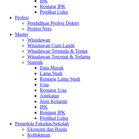
IPK
Rentang IPK
Predikat Lulus
Profesi
Pendidikan Profesi Dokter
Profesi Ners
Master
Wisudawan
Wisudawan Cum Laude
Wisudawan Termuda & Tertua
Wisudawan Tercepat & Terlama
Statistik
Data Masuk
Lama Studi
Rentang Lama Studi
Usia
Rentang Usia
Angkatan
Jenis Kelamin
IPK
Rentang IPK
Predikat Lulus
Pengelola Fakultas/Sekolah
Ekonomi dan Bisnis
Kedokteran