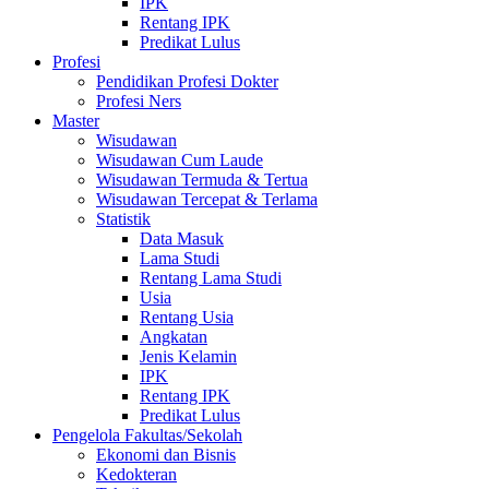
IPK
Rentang IPK
Predikat Lulus
Profesi
Pendidikan Profesi Dokter
Profesi Ners
Master
Wisudawan
Wisudawan Cum Laude
Wisudawan Termuda & Tertua
Wisudawan Tercepat & Terlama
Statistik
Data Masuk
Lama Studi
Rentang Lama Studi
Usia
Rentang Usia
Angkatan
Jenis Kelamin
IPK
Rentang IPK
Predikat Lulus
Pengelola Fakultas/Sekolah
Ekonomi dan Bisnis
Kedokteran