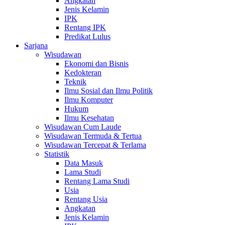
Angkatan
Jenis Kelamin
IPK
Rentang IPK
Predikat Lulus
Sarjana
Wisudawan
Ekonomi dan Bisnis
Kedokteran
Teknik
Ilmu Sosial dan Ilmu Politik
Ilmu Komputer
Hukum
Ilmu Kesehatan
Wisudawan Cum Laude
Wisudawan Termuda & Tertua
Wisudawan Tercepat & Terlama
Statistik
Data Masuk
Lama Studi
Rentang Lama Studi
Usia
Rentang Usia
Angkatan
Jenis Kelamin